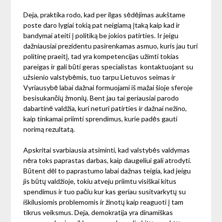
Deja, praktika rodo, kad per ilgas sėdėjimas aukštame
poste daro lygiai tokią pat neigiamą įtaką kaip kad ir
bandymai ateiti į politiką be jokios patirties. Ir jeigu
dažniausiai prezidentu pasirenkamas asmuo, kuris jau turi
politinę praeitį, tad yra kompetencijas užimti tokias
pareigas ir gali būti geras specialistas kontaktuojant su
užsienio valstybėmis, tuo tarpu Lietuvos seimas ir
Vyriausybė labai dažnai formuojami iš mažai šioje sferoje
besisukančių žmonių. Bent jau tai geriausiai parodo
dabartinė valdžia, kuri neturi patirties ir dažnai nežino,
kaip tinkamai priimti sprendimus, kurie padės gauti
norimą rezultatą.
Apskritai svarbiausia atsiminti, kad valstybės valdymas
nėra toks paprastas darbas, kaip daugeliui gali atrodyti.
Būtent dėl to paprastumo labai dažnas teigia, kad jeigu
jis būtų valdžioje, tokiu atveju priimtu visiškai kitus
spendimus ir tuo pačiu kur kas geriau susitvarkytų su
iškilusiomis problemomis ir žinotų kaip reaguoti į tam
tikrus veiksmus. Deja, demokratija yra dinamiškas