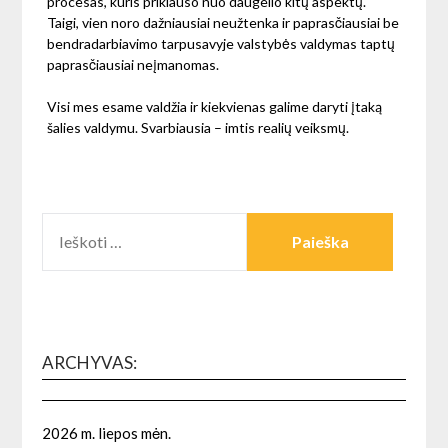
procesas, kuris priklauso nuo daugelio kitų aspektų.
Taigi, vien noro dažniausiai neužtenka ir paprasčiausiai be
bendradarbiavimo tarpusavyje valstybės valdymas taptų
paprasčiausiai neįmanomas.
Visi mes esame valdžia ir kiekvienas galime daryti įtaką
šalies valdymu. Svarbiausia – imtis realių veiksmų.
IEŠKOTI:
ARCHYVAS:
2026 m. liepos mėn.