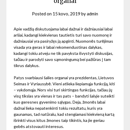
organai
Posted on
15 kovo, 2019
by
admin
Apie vadžią diskutuojama labai dažnai ir dažniausiai labai
aršiai, kadangi kiekvienas tautietis turi savo nuomonę ir
dažniausiai yra pasiryžęs ją apginti. Nuomonės turėjimas
visada yra geras ir labai rekomenduotinas dalykas,
kadangi tokiu atveju ne tik pavyksta išvystyti diskusijas,
tačiau ir parodyti savo sąmoningumą bei pažiūras į tam
tikrus dalykus.
Patys svarbiausi šalies organai yra prezidentas, Lietuvos
Seimas ir Vyriausybė. Vieni atlieka liepiamąja funkciją, kiti
– vykdomąja. Nors visi turi skirtingas funkcijas, tačiau jų
visų tikslas yra vienas ir tas pats – bandyti šalyje suteikti
kuo geresnes gyvenimo sąlygas. Deja, žmonės labai
dažnai lieka nepatenkinti tokiu rezultatu, kuris yra
gaunamas, tad natūralu, kad stengiamasi kiekvieną kartą
išrinkti visus kitus žmones taip tikintis, ka jie geriau
gebės atstovauti interesus.