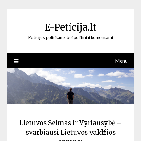
Skip
to
content
E-Peticija.lt
Peticijos politikams bei politiniai komentarai
Menu
Lietuvos Seimas ir Vyriausybė –
svarbiausi Lietuvos valdžios