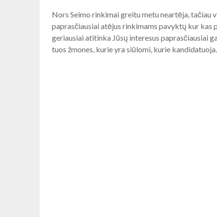
Nors Seimo rinkimai greitu metu neartėja, tačiau vi
paprasčiausiai atėjus rinkimams pavyktų kur kas pa
geriausiai atitinka Jūsų interesus paprasčiausiai ga
tuos žmones, kurie yra siūlomi, kurie kandidatuoja. 