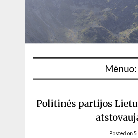
Mėnuo
Politinės partijos Lietu
atstovauj
Posted on
5