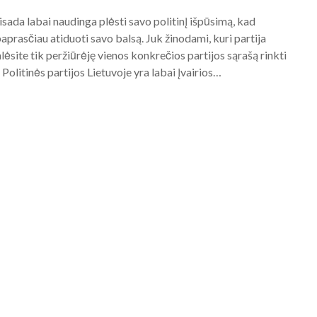
sada labai naudinga plėsti savo politinį išpūsimą, kad
prasčiau atiduoti savo balsą. Juk žinodami, kuri partija
lėsite tik peržiūrėję vienos konkrečios partijos sąrašą rinkti
Politinės partijos Lietuvoje yra labai įvairios…