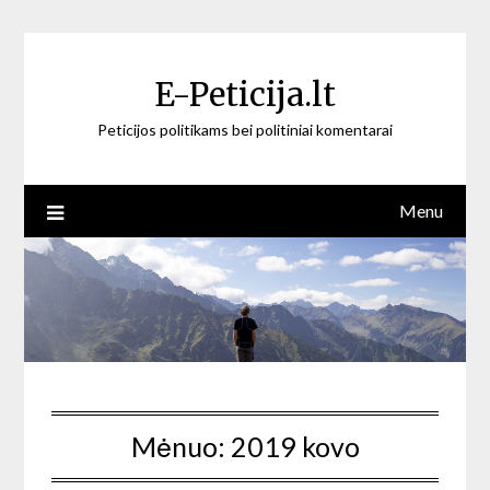
Skip
to
content
E-Peticija.lt
Peticijos politikams bei politiniai komentarai
Menu
Mėnuo:
2019 kovo