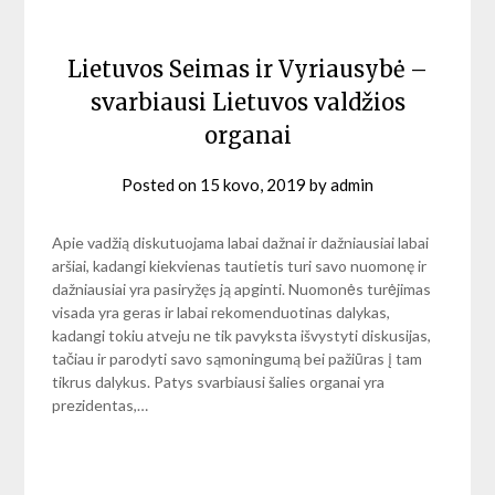
Lietuvos Seimas ir Vyriausybė –
svarbiausi Lietuvos valdžios
organai
Posted on
15 kovo, 2019
by
admin
Apie vadžią diskutuojama labai dažnai ir dažniausiai labai
aršiai, kadangi kiekvienas tautietis turi savo nuomonę ir
dažniausiai yra pasiryžęs ją apginti. Nuomonės turėjimas
visada yra geras ir labai rekomenduotinas dalykas,
kadangi tokiu atveju ne tik pavyksta išvystyti diskusijas,
tačiau ir parodyti savo sąmoningumą bei pažiūras į tam
tikrus dalykus. Patys svarbiausi šalies organai yra
prezidentas,…