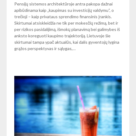
Pensijų sistemos architektūroje antra pakopa dažnai
apibūdinama kaip „kaupimas su investicijų valdymu“, o
trečioji – kaip privataus sprendimo finansinis įrankis.
Skirtumai atsiskleidžia ne tik per mokesčių režimą, bet ir
per rizikos pasidalijimą, išmokų planavimą bei galimybes iš
anksto koreguoti kaupimo trajektoriją. Lietuvoje šie
skirtumai tampa ypač aktualūs, kai dalis gyventojų lygina
grąžos perspektyvas ir sąlygas,…