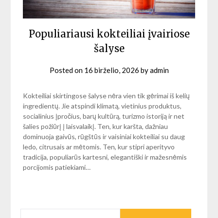
Populiariausi kokteiliai įvairiose
šalyse
Posted on
16 birželio, 2026
by
admin
Kokteiliai skirtingose šalyse nėra vien tik gėrimai iš kelių
ingredientų. Jie atspindi klimatą, vietinius produktus,
socialinius įpročius, barų kultūrą, turizmo istoriją ir net
šalies požiūrį į laisvalaikį. Ten, kur karšta, dažniau
dominuoja gaivūs, rūgštūs ir vaisiniai kokteiliai su daug
ledo, citrusais ar mėtomis. Ten, kur stipri aperityvo
tradicija, populiarūs kartesni, elegantiški ir mažesnėmis
porcijomis patiekiami…
IEŠKOTI: