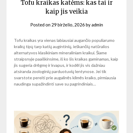
Tofu kraikas katėms: kas tai ir
kaip jis veikia
Posted on
29 birželio, 2026
by
admin
Tofu kraikas yra vienas labiausiai augančio populiarumo
kraikų tipų tarp katių augintinių, ieškančių natūralios
alternatyvos klasikiniam mineraliniam kraikui. Šiame
straipsnyje paaiškinsime, iš ko šis kraikas gaminamas, kaip
jis sugeria drėgmę ir kvapus, ir kodėl jis vis dažniau
atsiranda zoologinių parduotuvių lentynose. Jei tik
svarstote pereiti prie augalinės kilmės kraiko, pirmiausia
naudinga supažindinti save su pagrindiniais…