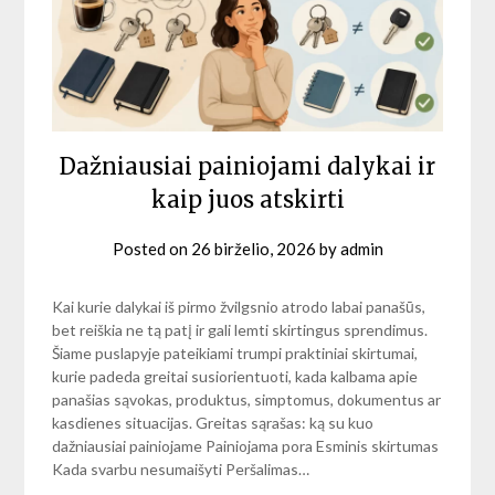
Dažniausiai painiojami dalykai ir
kaip juos atskirti
Posted on
26 birželio, 2026
by
admin
Kai kurie dalykai iš pirmo žvilgsnio atrodo labai panašūs,
bet reiškia ne tą patį ir gali lemti skirtingus sprendimus.
Šiame puslapyje pateikiami trumpi praktiniai skirtumai,
kurie padeda greitai susiorientuoti, kada kalbama apie
panašias sąvokas, produktus, simptomus, dokumentus ar
kasdienes situacijas. Greitas sąrašas: ką su kuo
dažniausiai painiojame Painiojama pora Esminis skirtumas
Kada svarbu nesumaišyti Peršalimas…