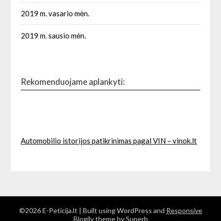
2019 m. vasario mėn.
2019 m. sausio mėn.
Rekomenduojame aplankyti:
Automobilio istorijos patikrinimas pagal VIN – vinok.lt
©2026 E-Peticija.lt
| Built using WordPress and
Responsive
Blogily
theme by Superb