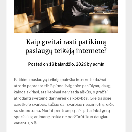
Kaip greitai rasti patikimą
paslaugų teikėją internete?
Posted on
18 balandžio, 2026
by
admin
Patikimo paslaugų teikėjo paieška internete dažnai
atrodo paprasta tik iš pirmo žvilgsnio: pasiūlymų daug,
kainos skiriasi, atsiliepimai ne visada aiškūs, o gražiai
atrodanti svetainė dar nereiškia kokybės. Greitis šioje
paieškoje svarbus, tačiau dar svarbiau nepainioti greičio
su skubotumu. Norint per trumpą laiką atsirinkti gerą
specialistą ar įmonę, reikia ne peržiūrėti kuo daugiau
variantų, o iš…