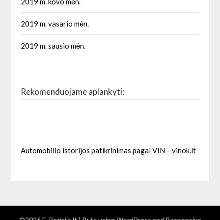
2019 m. kovo mėn.
2019 m. vasario mėn.
2019 m. sausio mėn.
Rekomenduojame aplankyti:
Automobilio istorijos patikrinimas pagal VIN – vinok.lt
©2026 E-Peticija.lt
| Built using WordPress and
Responsive