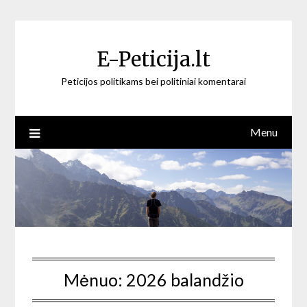
Skip
to
content
E-Peticija.lt
Peticijos politikams bei politiniai komentarai
Menu
Mėnuo:
2026 balandžio