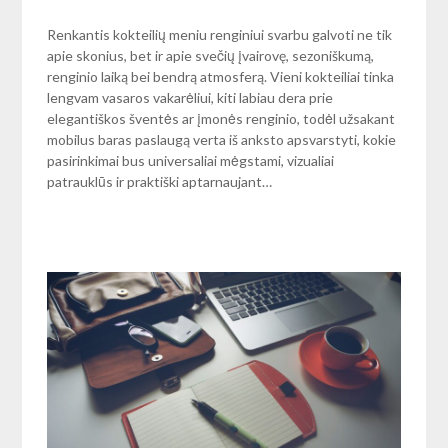
Renkantis kokteilių meniu renginiui svarbu galvoti ne tik
apie skonius, bet ir apie svečių įvairovę, sezoniškumą,
renginio laiką bei bendrą atmosferą. Vieni kokteiliai tinka
lengvam vasaros vakarėliui, kiti labiau dera prie
elegantiškos šventės ar įmonės renginio, todėl užsakant
mobilus baras paslaugą verta iš anksto apsvarstyti, kokie
pasirinkimai bus universaliai mėgstami, vizualiai
patrauklūs ir praktiški aptarnaujant…