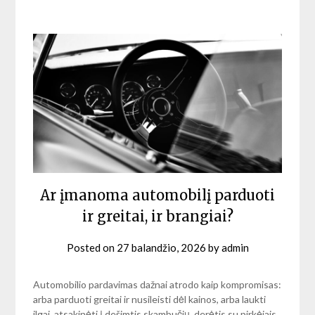
Ar įmanoma automobilį parduoti
ir greitai, ir brangiai?
Posted on
27 balandžio, 2026
by
admin
Automobilio pardavimas dažnai atrodo kaip kompromisas:
arba parduoti greitai ir nusileisti dėl kainos, arba laukti
ilgai, atsakinėti į dešimtis skambučių, derėtis su pirkėjais