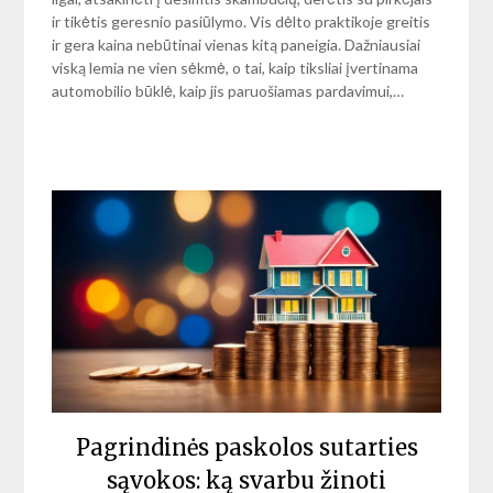
ir tikėtis geresnio pasiūlymo. Vis dėlto praktikoje greitis
ir gera kaina nebūtinai vienas kitą paneigia. Dažniausiai
viską lemia ne vien sėkmė, o tai, kaip tiksliai įvertinama
automobilio būklė, kaip jis paruošiamas pardavimui,…
Pagrindinės paskolos sutarties
sąvokos: ką svarbu žinoti