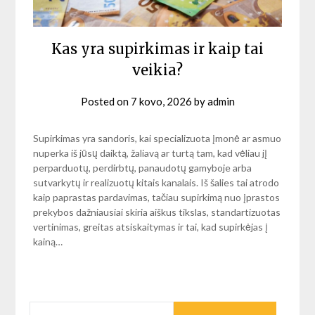
Kas yra supirkimas ir kaip tai
veikia?
Posted on
7 kovo, 2026
by
admin
Supirkimas yra sandoris, kai specializuota įmonė ar asmuo
nuperka iš jūsų daiktą, žaliavą ar turtą tam, kad vėliau jį
perparduotų, perdirbtų, panaudotų gamyboje arba
sutvarkytų ir realizuotų kitais kanalais. Iš šalies tai atrodo
kaip paprastas pardavimas, tačiau supirkimą nuo įprastos
prekybos dažniausiai skiria aiškus tikslas, standartizuotas
vertinimas, greitas atsiskaitymas ir tai, kad supirkėjas į
kainą…
IEŠKOTI: