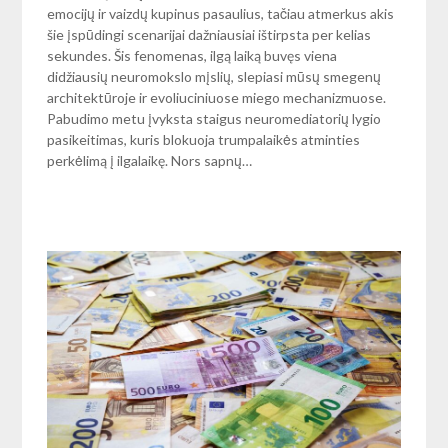
emocijų ir vaizdų kupinus pasaulius, tačiau atmerkus akis
šie įspūdingi scenarijai dažniausiai ištirpsta per kelias
sekundes. Šis fenomenas, ilgą laiką buvęs viena
didžiausių neuromokslo mįslių, slepiasi mūsų smegenų
architektūroje ir evoliuciniuose miego mechanizmuose.
Pabudimo metu įvyksta staigus neuromediatorių lygio
pasikeitimas, kuris blokuoja trumpalaikės atminties
perkėlimą į ilgalaikę. Nors sapnų…