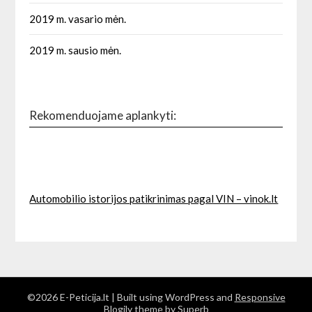
2019 m. vasario mėn.
2019 m. sausio mėn.
Rekomenduojame aplankyti:
Automobilio istorijos patikrinimas pagal VIN – vinok.lt
©2026 E-Peticija.lt
| Built using WordPress and
Responsive
Blogily
theme by Superb