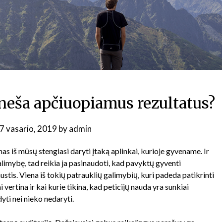
atneša apčiuopiamus rezultatus?
7 vasario, 2019
by
admin
as iš mūsų stengiasi daryti įtaką aplinkai, kurioje gyvename. Ir
galimybę, tad reikia ja pasinaudoti, kad pavyktų gyventi
ustis. Viena iš tokių patrauklių galimybių, kuri padeda patikrinti
ai vertina ir kai kurie tikina, kad peticijų nauda yra sunkiai
yti nei nieko nedaryti.