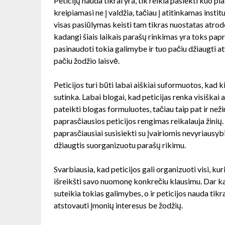
Peticijų nauda tikrai yra, tik reikia pasiekti kuo p
kreipiamasi ne į valdžia, tačiau į atitinkamas instit
visas pasiūlymas keisti tam tikras nuostatas atrodo
kadangi šiais laikais parašų rinkimas yra toks pap
pasinaudoti tokia galimybe ir tuo pačiu džiaugti at
pačiu žodžio laisvė.
Peticijos turi būti labai aiškiai suformuotos, kad ki
sutinka. Labai blogai, kad peticijas renka visiškai 
pateikti blogas formuluotes, tačiau taip pat ir neži
paprasčiausios peticijos rengimas reikalauja žinių.
paprasčiausiai susisiekti su įvairiomis nevyriausy
džiaugtis suorganizuotu parašų rikimu.
Svarbiausia, kad peticijos gali organizuoti visi, ku
išreikšti savo nuomonę konkrečiu klausimu. Dar ka
suteikia tokias galimybes, o ir peticijos nauda tikra
atstovauti įmonių interesus be žodžių.