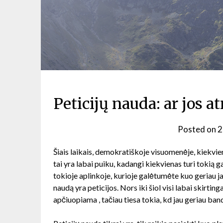
Peticijų nauda: ar jos 
Posted on
2
Šiais laikais, demokratiškoje visuomenėje, kiekvien
tai yra labai puiku, kadangi kiekvienas turi tokią 
tokioje aplinkoje, kurioje galėtumėte kuo geriau ja
naudą yra peticijos. Nors iki šiol visi labai skirting
apčiuopiama , tačiau tiesa tokia, kd jau geriau band