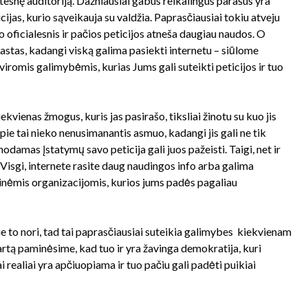
latesnę auditoriją. Dažniausiai gabus reikalingus parašus yra
ucijas, kurio sąveikauja su valdžia. Paprasčiausiai tokiu atveju
 oficialesnis ir pačios peticijos atneša daugiau naudos. O
rastas, kadangi viską galima pasiekti internetu – siūlome
viromis galimybėmis, kurias Jums gali suteikti peticijos ir tuo
ekvienas žmogus, kuris jas pasirašo, tiksliai žinotu su kuo jis
apie tai nieko nenusimanantis asmuo, kadangi jis gali ne tik
nodamas įstatymų savo peticija gali juos pažeisti. Taigi, net ir
 Visgi, internete rasite daug naudingos info arba galima
binėmis organizacijomis, kurios jums padės pagaliau
rie to nori, tad tai paprasčiausiai suteikia galimybes kiekvienam
rtą paminėsime, kad tuo ir yra žavinga demokratija, kuri
i realiai yra apčiuopiama ir tuo pačiu gali padėti puikiai