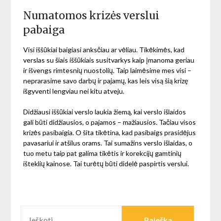
Numatomos krizės verslui
pabaiga
Visi iššūkiai baigiasi anksčiau ar vėliau. Tikėkimės, kad
verslas su šiais iššūkiais susitvarkys kaip įmanoma geriau
ir išvengs rimtesnių nuostolių. Taip laimėsime mes visi –
neprarasime savo darbų ir pajamų, kas leis visą šią krizę
išgyventi lengviau nei kitu atveju.
Didžiausi iššūkiai verslo laukia žiemą, kai verslo išlaidos
gali būti didžiausios, o pajamos – mažiausios. Tačiau visos
krizės pasibaigia. O šita tikėtina, kad pasibaigs prasidėjus
pavasariui ir atšilus orams. Tai sumažins verslo išlaidas, o
tuo metu taip pat galima tikėtis ir korekcijų gamtinių
išteklių kainose. Tai turėtų būti didelė paspirtis verslui.
IEŠKOTI: