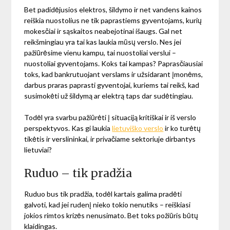
Bet padidėjusios elektros, šildymo ir net vandens kainos
reiškia nuostolius ne tik paprastiems gyventojams, kurių
mokesčiai ir sąskaitos neabejotinai išaugs. Gal net
reikšmingiau yra tai kas laukia mūsų verslo. Nes jei
pažiūrėsime vienu kampu, tai nuostoliai verslui –
nuostoliai gyventojams. Koks tai kampas? Paprasčiausiai
toks, kad bankrutuojant verslams ir užsidarant įmonėms,
darbus praras paprasti gyventojai, kuriems tai reikš, kad
susimokėti už šildymą ar elektrą taps dar sudėtingiau.
Todėl yra svarbu pažiūrėti į situaciją kritiškai ir iš verslo
perspektyvos. Kas gi laukia
lietuviško verslo
ir ko turėtų
tikėtis ir verslininkai, ir privačiame sektoriuje dirbantys
lietuviai?
Ruduo – tik pradžia
Ruduo bus tik pradžia, todėl kartais galima pradėti
galvoti, kad jei rudenį nieko tokio nenutiks – reiškiasi
jokios rimtos krizės nenusimato. Bet toks požiūris būtų
klaidingas.