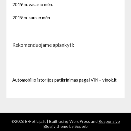
2019 m. vasario mėn.
2019 m. sausio mėn.
Rekomenduojame aplankyti:
Automobilio istorijos patikrinimas pagal VIN – vinok.lt
©2026 E-Peticija.lt
| Built using WordPress and
Responsive
Blogily
theme by Superb