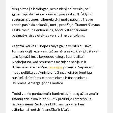
Visų pirma jis klaidingas, nes rudenį nei verslai, nei
gyventojai dar nebus gavę šildymo sąskaitų. Šildymo
sezonas iš esmės įsibėgėja tik į metų pabaigą ir savo
zenitą pasiekia sekančių metų pradžioje. Tuomet šildymo
sąskaitos būna didžiausios, todėl būtent tuomet
pasimatys visas efektas verslui ir gyventojams.
O antra, kol kas Europos šalys galės verstis su savo
turimais dujų rezervais, tačiau nėra aišku, kiek jų užteks ir
kaip jų mažėjimas koreguos kainą bėgant laikui.
Neabejotina, kad resursams mažėjant pasijaus ir
didžiausias ateinančios
recesijos
poveikis. Nepaisant
mūsų politikų patikinimų priešingai, reikėtų bent jau
nusiteikti rimtiems ekonominiams ir finansiniams
iššūkiams. Atsarga gėdos nedaro.
Todėl verslo pardavimai ir bankrotai, įmonių uždarymai ir
žmonių atleidimai rudenį – tik preliudija į rimtesnius
iššūkius žiemą. Su tuo reikėtų susitaikyti ir tam
atitinkamai ruoštis finansiškai ir kitaip.