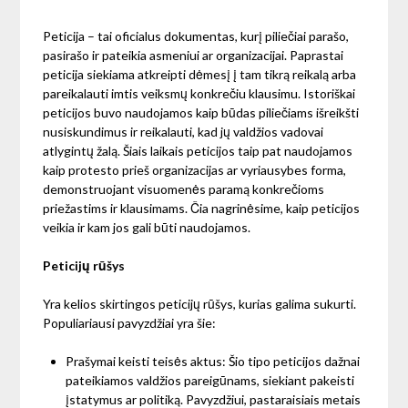
Peticija – tai oficialus dokumentas, kurį piliečiai parašo,
pasirašo ir pateikia asmeniui ar organizacijai. Paprastai
peticija siekiama atkreipti dėmesį į tam tikrą reikalą arba
pareikalauti imtis veiksmų konkrečiu klausimu. Istoriškai
peticijos buvo naudojamos kaip būdas piliečiams išreikšti
nusiskundimus ir reikalauti, kad jų valdžios vadovai
atlygintų žalą. Šiais laikais peticijos taip pat naudojamos
kaip protesto prieš organizacijas ar vyriausybes forma,
demonstruojant visuomenės paramą konkrečioms
priežastims ir klausimams. Čia nagrinėsime, kaip peticijos
veikia ir kam jos gali būti naudojamos.
Peticijų rūšys
Yra kelios skirtingos peticijų rūšys, kurias galima sukurti.
Populiariausi pavyzdžiai yra šie:
Prašymai keisti teisės aktus: Šio tipo peticijos dažnai
pateikiamos valdžios pareigūnams, siekiant pakeisti
įstatymus ar politiką. Pavyzdžiui, pastaraisiais metais