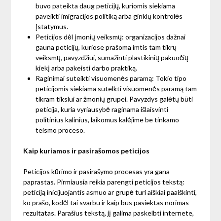
buvo pateikta daug peticijų, kuriomis siekiama
paveikti imigracijos politiką arba ginklų kontrolės
įstatymus.
Peticijos dėl įmonių veiksmų: organizacijos dažnai
gauna peticijų, kuriose prašoma imtis tam tikrų
veiksmų, pavyzdžiui, sumažinti plastikinių pakuočių
kiekį arba pakeisti darbo praktiką.
Raginimai suteikti visuomenės paramą: Tokio tipo
peticijomis siekiama sutelkti visuomenės paramą tam
tikram tikslui ar žmonių grupei. Pavyzdys galėtų būti
peticija, kuria vyriausybė raginama išlaisvinti
politinius kalinius, laikomus kalėjime be tinkamo
teismo proceso.
Kaip kuriamos ir pasirašomos peticijos
Peticijos kūrimo ir pasirašymo procesas yra gana
paprastas. Pirmiausia reikia parengti peticijos tekstą:
peticiją inicijuojantis asmuo ar grupė turi aiškiai paaiškinti,
ko prašo, kodėl tai svarbu ir kaip bus pasiektas norimas
rezultatas. Parašius tekstą, jį galima paskelbti internete,