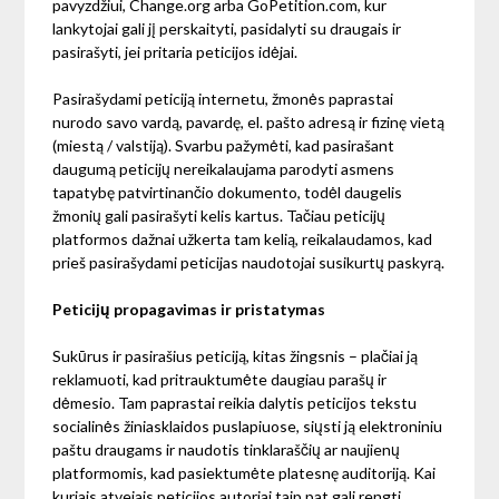
pavyzdžiui, Change.org arba GoPetition.com, kur
lankytojai gali jį perskaityti, pasidalyti su draugais ir
pasirašyti, jei pritaria peticijos idėjai.
Pasirašydami peticiją internetu, žmonės paprastai
nurodo savo vardą, pavardę, el. pašto adresą ir fizinę vietą
(miestą / valstiją). Svarbu pažymėti, kad pasirašant
daugumą peticijų nereikalaujama parodyti asmens
tapatybę patvirtinančio dokumento, todėl daugelis
žmonių gali pasirašyti kelis kartus. Tačiau peticijų
platformos dažnai užkerta tam kelią, reikalaudamos, kad
prieš pasirašydami peticijas naudotojai susikurtų paskyrą.
Peticijų propagavimas ir pristatymas
Sukūrus ir pasirašius peticiją, kitas žingsnis – plačiai ją
reklamuoti, kad pritrauktumėte daugiau parašų ir
dėmesio. Tam paprastai reikia dalytis peticijos tekstu
socialinės žiniasklaidos puslapiuose, siųsti ją elektroniniu
paštu draugams ir naudotis tinklaraščių ar naujienų
platformomis, kad pasiektumėte platesnę auditoriją. Kai
kuriais atvejais peticijos autoriai taip pat gali rengti