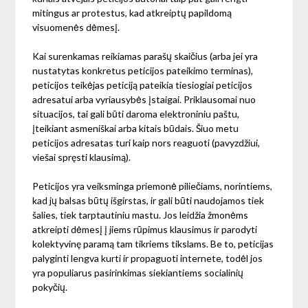
mitingus ar protestus, kad atkreiptų papildomą
visuomenės dėmesį.
Kai surenkamas reikiamas parašų skaičius (arba jei yra
nustatytas konkretus peticijos pateikimo terminas),
peticijos teikėjas peticiją pateikia tiesiogiai peticijos
adresatui arba vyriausybės įstaigai. Priklausomai nuo
situacijos, tai gali būti daroma elektroniniu paštu,
įteikiant asmeniškai arba kitais būdais. Šiuo metu
peticijos adresatas turi kaip nors reaguoti (pavyzdžiui,
viešai spręsti klausimą).
Peticijos yra veiksminga priemonė piliečiams, norintiems,
kad jų balsas būtų išgirstas, ir gali būti naudojamos tiek
šalies, tiek tarptautiniu mastu. Jos leidžia žmonėms
atkreipti dėmesį į jiems rūpimus klausimus ir parodyti
kolektyvinę paramą tam tikriems tikslams. Be to, peticijas
palyginti lengva kurti ir propaguoti internete, todėl jos
yra populiarus pasirinkimas siekiantiems socialinių
pokyčių.