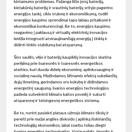
kintamumo problemas. Pažanga ličio jonų baterijų,
kietakūnių baterijų ir srautinių baterijų srityje pagerino
energijos tankį, ciklo trukmę ir ekonomiškumą, todėl
energijos kaupimo sprendimai tapo labiau pritaikomi ir
ekonomiškai konkurencingi. Be to, energijos kaupimo,
reagavimo į paklausą ir virtualių elektrinių inovacijos
leidžia integruoti atsinaujinančiąją energiją į tinklą ir
didinti tinklo stabilumą bei atsparumą.
Šios saulės, vėjo ir baterijų kaupiklių inovacijos skatina
perėjimą prie švaresnės ir tvaresnės energetikos
ateities, kuri duoda didelę ekonominę, aplinkosauginę ir
socialinę naudą. Mažindamos šiltnamio efektą sukeliančių
dujų išmetimą, gerindamos oro kokybę ir didindamos
energetinį saugumą, švarios energijos technologijos
padeda sušvelninti klimato kaitos poveikį ir sukurti
atsparesnę ir teisingesnę energetikos sistemą.
Be to, norint pasiekti plataus užmojo klimato tikslų ir
pereiti prie mažai anglies dioksido į aplinką išskiriančių
technologijų ekonomikos, labai svarbu toliau diegti
švarios energijos technologijas. Vyriausybės, įmonės ir