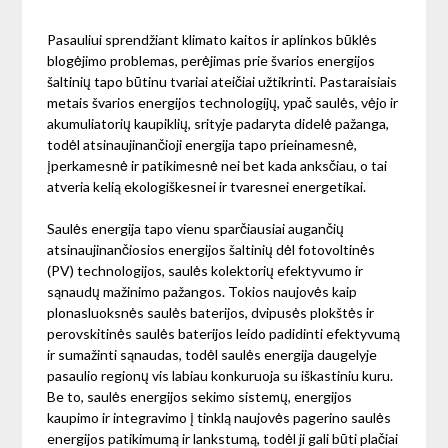
Pasauliui sprendžiant klimato kaitos ir aplinkos būklės
blogėjimo problemas, perėjimas prie švarios energijos
šaltinių tapo būtinu tvariai ateičiai užtikrinti. Pastaraisiais
metais švarios energijos technologijų, ypač saulės, vėjo ir
akumuliatorių kaupiklių, srityje padaryta didelė pažanga,
todėl atsinaujinančioji energija tapo prieinamesnė,
įperkamesnė ir patikimesnė nei bet kada anksčiau, o tai
atveria kelią ekologiškesnei ir tvaresnei energetikai.
Saulės energija tapo vienu sparčiausiai augančių
atsinaujinančiosios energijos šaltinių dėl fotovoltinės
(PV) technologijos, saulės kolektorių efektyvumo ir
sąnaudų mažinimo pažangos. Tokios naujovės kaip
plonasluoksnės saulės baterijos, dvipusės plokštės ir
perovskitinės saulės baterijos leido padidinti efektyvumą
ir sumažinti sąnaudas, todėl saulės energija daugelyje
pasaulio regionų vis labiau konkuruoja su iškastiniu kuru.
Be to, saulės energijos sekimo sistemų, energijos
kaupimo ir integravimo į tinklą naujovės pagerino saulės
energijos patikimumą ir lankstumą, todėl ji gali būti plačiai