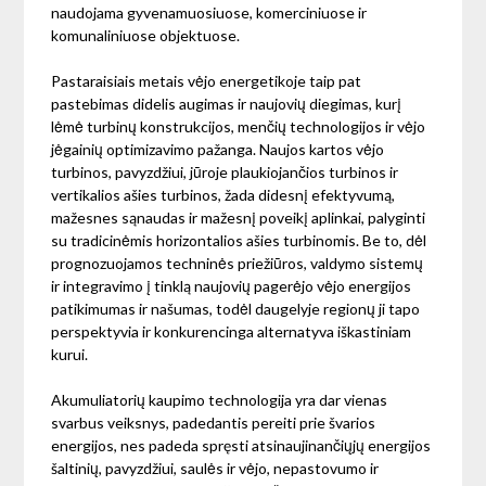
naudojama gyvenamuosiuose, komerciniuose ir
komunaliniuose objektuose.
Pastaraisiais metais vėjo energetikoje taip pat
pastebimas didelis augimas ir naujovių diegimas, kurį
lėmė turbinų konstrukcijos, menčių technologijos ir vėjo
jėgainių optimizavimo pažanga. Naujos kartos vėjo
turbinos, pavyzdžiui, jūroje plaukiojančios turbinos ir
vertikalios ašies turbinos, žada didesnį efektyvumą,
mažesnes sąnaudas ir mažesnį poveikį aplinkai, palyginti
su tradicinėmis horizontalios ašies turbinomis. Be to, dėl
prognozuojamos techninės priežiūros, valdymo sistemų
ir integravimo į tinklą naujovių pagerėjo vėjo energijos
patikimumas ir našumas, todėl daugelyje regionų ji tapo
perspektyvia ir konkurencinga alternatyva iškastiniam
kurui.
Akumuliatorių kaupimo technologija yra dar vienas
svarbus veiksnys, padedantis pereiti prie švarios
energijos, nes padeda spręsti atsinaujinančiųjų energijos
šaltinių, pavyzdžiui, saulės ir vėjo, nepastovumo ir