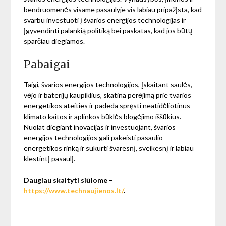
bendruomenės visame pasaulyje vis labiau pripažįsta, kad
svarbu investuoti į švarios energijos technologijas ir
įgyvendinti palankią politiką bei paskatas, kad jos būtų
sparčiau diegiamos.
Pabaigai
Taigi, švarios energijos technologijos, įskaitant saulės,
vėjo ir baterijų kaupiklius, skatina perėjimą prie tvarios
energetikos ateities ir padeda spręsti neatidėliotinus
klimato kaitos ir aplinkos būklės blogėjimo iššūkius.
Nuolat diegiant inovacijas ir investuojant, švarios
energijos technologijos gali pakeisti pasaulio
energetikos rinką ir sukurti švaresnį, sveikesnį ir labiau
klestintį pasaulį.
Daugiau skaityti siūlome –
https://www.technaujienos.lt/
.